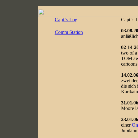
Capt.'s Log
Capt.'s L
03.08.2
Comm Station
anläßlic
02-14-2
two of a
TOM awa
cartoons
14.02.06
zwei der
die sic
Karikat
31.01.06
Moore lä
23.01.06
einer
Onl
Jubiläu