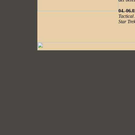
04.-06.0
Tactical 
Star Tre