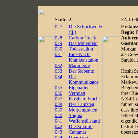
Staffel
2:
ENT 036 
027
Die Schockwelle
Erstaus
(II.)
Regie:
D
028
Carbon Creek
Autoren
029
Das Minenfeld
Gastdars
030
Todesstation
Morgan 
031
Eine Nacht
als Crew
Krankenstation
Sarabia 
032
Marodeure
033
Der Siebente
Hoshi Sa
034
Der
Erfahru
Kommunikator
Merkwür
035
Eigenarten
Begebenh
036
Vermisst
ihrer Rü
037
Kostbare Fracht
NX-01 ni
038
Der Laufsteg
führen s
039
Morgengrauen
dass ihr
040
Stigma
fehlerha
041
Waffenstillstand
eigentli
042
Die Zukunft
bedroht s
043
Canamar
übersetz
044
Übergang