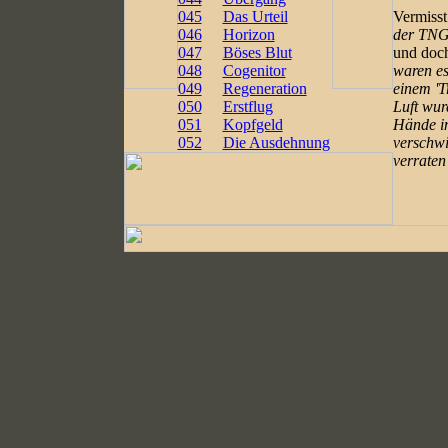
045
Das Urteil
Vermisst
046
Horizon
der TNG
047
Böses Blut
und doch
048
Cogenitor
waren es
049
Regeneration
einem 'T
050
Erstflug
Luft wur
051
Kopfgeld
Hände i
052
Die Ausdehnung
verschwi
verraten