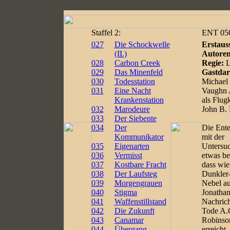
Staffel
2:
ENT 050 
027
Die Schockwelle
Erstaus
(II.)
Autoren
028
Carbon Creek
Regie:
L
029
Das Minenfeld
Gastdars
030
Todesstation
Michael 
031
Eine Nacht
Vaughn A
Krankenstation
als Flug
032
Marodeure
John B. 
033
Der Siebente
034
Der
Die Enter
Kommunikator
mit der
035
Eigenarten
Untersu
036
Vermisst
etwas be
037
Kostbare Fracht
dass wie
038
Der Laufsteg
Dunkler-
039
Morgengrauen
Nebel aus
040
Stigma
Jonathan
041
Waffenstillstand
Nachric
042
Die Zukunft
Tode A.
043
Canamar
Robinso
044
Übergang
erreicht