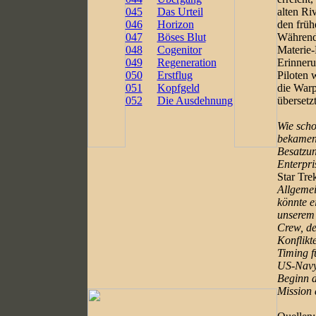
045
Das Urteil
alten Ri
046
Horizon
den frü
047
Böses Blut
Während
048
Cogenitor
Materie-
049
Regeneration
Erinneru
050
Erstflug
Piloten 
051
Kopfgeld
die Warp
052
Die Ausdehnung
übersetz
Wie scho
bekamen 
Besatzun
Enterpri
Star Tre
Allgemei
könnte e
unserem 
Crew, de
Konflikt
Timing f
US-Navy-
Beginn d
Mission 