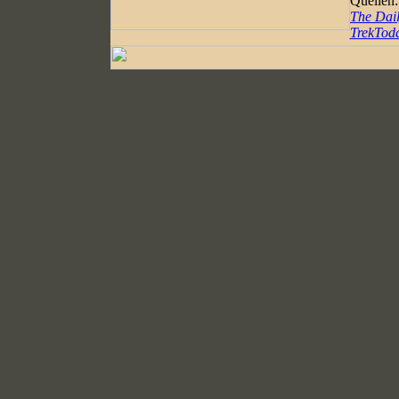
Quellen:
The Dail
TrekTod